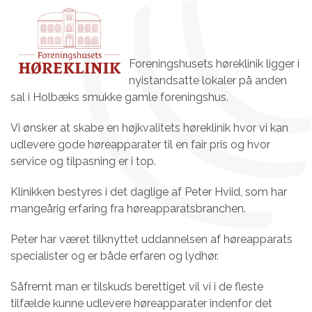
Skip
Op
Clo
to
mob
mob
content
me
me
Foreningshusets høreklinik ligger i
nyistandsatte lokaler på anden
sal i Holbæks smukke gamle foreningshus.
Vi ønsker at skabe en højkvalitets høreklinik hvor vi kan
udlevere gode høreapparater til en fair pris og hvor
service og tilpasning er i top.
Klinikken bestyres i det daglige af Peter Hviid, som har
mangeårig erfaring fra høreapparatsbranchen.
Peter har været tilknyttet uddannelsen af høreapparats
specialister og er både erfaren og lydhør.
Såfremt man er tilskuds berettiget vil vi i de fleste
tilfælde kunne udlevere høreapparater indenfor det