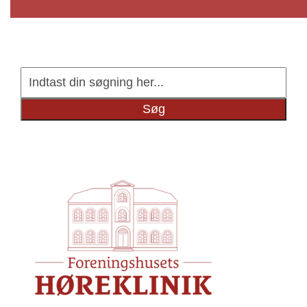
Indtast
din
Søg
søgning
her...