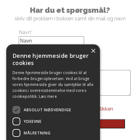
Har du et spørgsmål?
skriv dit problem i boksen samt din mail og navn
Navn
*
×
E-mail
*
Denne hjemmeside bruger
cookies
besked
*
Denne hjemmeside bruger cookies til at
forbedre brugeroplevelsen. Ved at bruge
vores hjemmeside giver du samtykke til alle
cookies i overensstemmelse med vores
cookiepolitik.
Læs mere
Persondatapolitik
*
Jeg accepter
persondatapolitikken
ABSOLUT NØDVENDIGE
YDEEVNE
MÅLRETNING