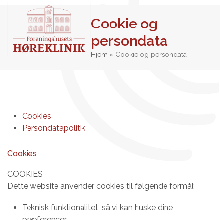
Skip
Op
Clo
to
Cookie og
mob
mob
content
persondata
me
me
Hjem
»
Cookie og persondata
Cookies
Persondatapolitik
Cookies
COOKIES
Dette website anvender cookies til følgende formål:
Teknisk funktionalitet, så vi kan huske dine
præferencer.