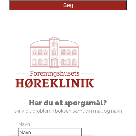
Søg
søgning
her...
Har du et spørgsmål?
skriv dit problem i boksen samt din mail og navn
Navn
*