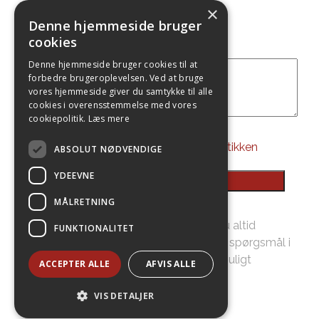
×
E-mail
*
Denne hjemmeside bruger
cookies
besked
*
Denne hjemmeside bruger cookies til at
forbedre brugeroplevelsen. Ved at bruge
vores hjemmeside giver du samtykke til alle
cookies i overensstemmelse med vores
cookiepolitik.
Læs mere
Persondatapolitik
*
Jeg accepter
persondatapolitikken
ABSOLUT NØDVENDIGE
YDEEVNE
MÅLRETNING
Hvis du har et specifikt spørgsmål, er du altid
FUNKTIONALITET
velkommen til at kontakte os – skriv dit spørgsmål i
formularen og vi vil svare dig hurtigst muligt
ACCEPTER ALLE
AFVIS ALLE
VIS DETALJER